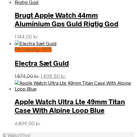
pris
pris
var:
er:
Brugt Apple Watch 44mm
4.999,00 kr..
3.395,00 kr..
Aluminium Gps Guld Rigtig God
1.144,00
kr.
På Udsalg! 25%
Electra Sæt Guld
Den
Den
1.874,00
kr.
1.405,50
kr.
oprindelige
aktuelle
pris
pris
var:
er:
Apple Watch Ultra Lte 49mm Titan
1.874,00 kr..
1.405,50 kr..
Case With Alpine Loop Blue
6.899,00
kr.
© WatchThis!