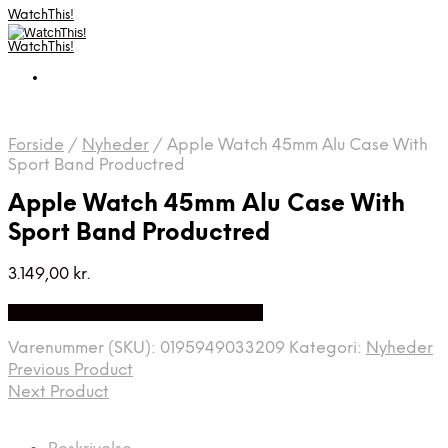
WatchThis!
WatchThis!
Forside
/
Nyheder
/
Apple Watch 45mm Alu Case With
Sport Band Productred
Apple Watch 45mm Alu Case With
Sport Band Productred
3.149,00
kr.
Bedste Pris Fundet på Price Index
Varenummer (SKU):
0195949033209
Kategori:
Nyheder
Previous Product
Next Product