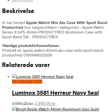
Beskrivelse
Beskrivelse
Vi har fundet
Apple Watch Mm Alu Case With Sport Band
Productred
hos salgsbutikken i kategorien
. Apple Watch
Series 9 GPS 45mm PRODUCTRED Aluminium Case with
Sport Band SM – PRODUCTRED
Yderlige produktinformationer:
Produkt id: apple-watch-45mm-alu-case-with-sport-band-
productred 0195949033209
Relaterede varer
På Udsalg! 32%
Luminox 3581 Herreur Navy Seal
Den
Den
4.999,00
kr.
3.395,00
kr.
oprindelige
aktuelle