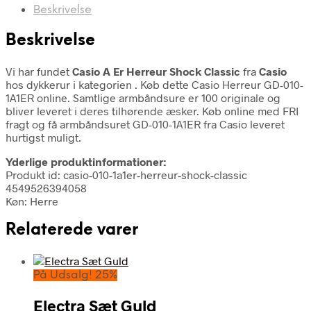
Beskrivelse
Beskrivelse
Vi har fundet
Casio A Er Herreur Shock Classic
fra
Casio
hos dykkerur i kategorien
. Køb dette Casio Herreur GD-010-
1A1ER online. Samtlige armbåndsure er 100 originale og
bliver leveret i deres tilhørende æsker. Køb online med FRI
fragt og få armbåndsuret GD-010-1A1ER fra Casio leveret
hurtigst muligt.
Yderlige produktinformationer:
Produkt id: casio-010-1a1er-herreur-shock-classic
4549526394058
Køn: Herre
Relaterede varer
På Udsalg! 25%
Electra Sæt Guld