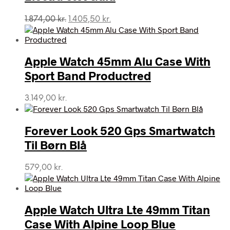
Den
Den
1.874,00
kr.
1.405,50
kr.
oprindelige
aktuelle
pris
pris
var:
er:
Apple Watch 45mm Alu Case With
1.874,00 kr..
1.405,50 kr..
Sport Band Productred
3.149,00
kr.
Forever Look 520 Gps Smartwatch
Til Børn Blå
579,00
kr.
Apple Watch Ultra Lte 49mm Titan
Case With Alpine Loop Blue