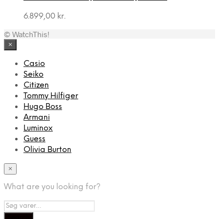
6.899,00
kr.
© WatchThis!
×
Casio
Seiko
Citizen
Tommy Hilfiger
Hugo Boss
Armani
Luminox
Guess
Olivia Burton
×
What are you looking for?