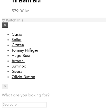
Til Børn Blå
579,00
kr.
© WatchThis!
×
Casio
Seiko
Citizen
Tommy Hilfiger
Hugo Boss
Armani
Luminox
Guess
Olivia Burton
×
What are you looking for?