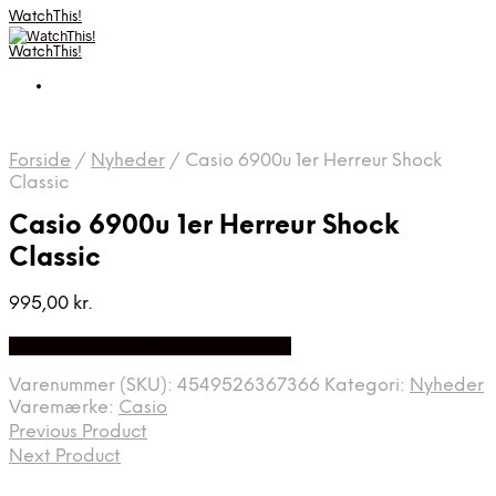
WatchThis!
WatchThis!
Forside
/
Nyheder
/
Casio 6900u 1er Herreur Shock
Classic
Casio 6900u 1er Herreur Shock
Classic
995,00
kr.
Bedste Pris Fundet på Price Index
Varenummer (SKU):
4549526367366
Kategori:
Nyheder
Varemærke:
Casio
Previous Product
Next Product