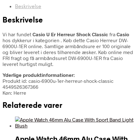
Beskrivelse
Beskrivelse
Vi har fundet
Casio U Er Herreur Shock Classic
fra
Casio
hos dykkerur i kategorien
. Køb dette Casio Herreur DW-
6900U-1ER online. Samtlige armbåndsure er 100 originale
og bliver leveret i deres tilhørende æsker. Køb online med
FRI fragt og få armbåndsuret DW-6900U-1ER fra Casio
leveret hurtigst muligt.
Yderlige produktinformationer:
Produkt id: casio-6900u-1er-herreur-shock-classic
4549526367366
Køn: Herre
Relaterede varer
Apple Watch 46mm Alu Case With