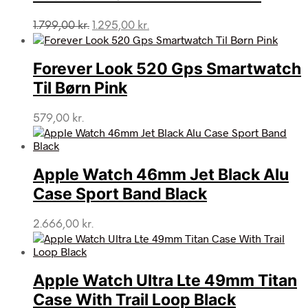
Den
Den
1.799,00
kr.
1.295,00
kr.
oprindelige
aktuelle
pris
pris
var:
er:
Forever Look 520 Gps Smartwatch
1.799,00 kr..
1.295,00 kr..
Til Børn Pink
579,00
kr.
Apple Watch 46mm Jet Black Alu
Case Sport Band Black
2.666,00
kr.
Apple Watch Ultra Lte 49mm Titan
Case With Trail Loop Black