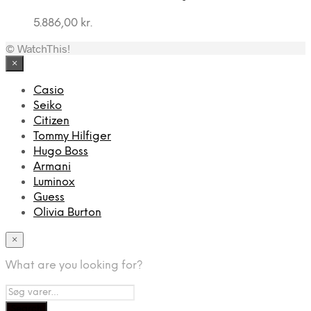
5.886,00
kr.
© WatchThis!
×
Casio
Seiko
Citizen
Tommy Hilfiger
Hugo Boss
Armani
Luminox
Guess
Olivia Burton
×
What are you looking for?