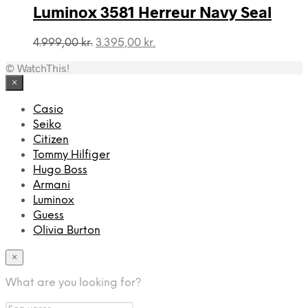
Luminox 3581 Herreur Navy Seal
Den
Den
4.999,00
kr.
3.395,00
kr.
oprindelige
aktuelle
© WatchThis!
pris
pris
var:
er:
×
4.999,00 kr..
3.395,00 kr..
Casio
Seiko
Citizen
Tommy Hilfiger
Hugo Boss
Armani
Luminox
Guess
Olivia Burton
×
What are you looking for?