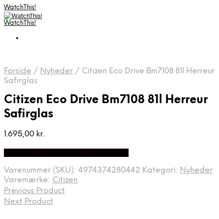
WatchThis!
WatchThis!
Forside
/
Nyheder
/
Citizen Eco Drive Bm7108 81l Herreur
Safirglas
Citizen Eco Drive Bm7108 81l Herreur
Safirglas
1.695,00
kr.
Bedste Pris Fundet på Price Index
Varenummer (SKU):
4974374280442
Kategori:
Nyheder
Varemærke:
Citizen
Previous Product
Next Product