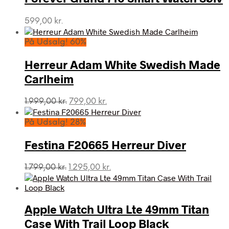
599,00
kr.
På Udsalg! 60%
Herreur Adam White Swedish Made
Carlheim
Den
Den
1.999,00
kr.
799,00
kr.
oprindelige
aktuelle
pris
pris
På Udsalg! 28%
var:
er:
1.999,00 kr..
799,00 kr..
Festina F20665 Herreur Diver
Den
Den
1.799,00
kr.
1.295,00
kr.
oprindelige
aktuelle
pris
pris
var:
er:
Apple Watch Ultra Lte 49mm Titan
1.799,00 kr..
1.295,00 kr..
Case With Trail Loop Black