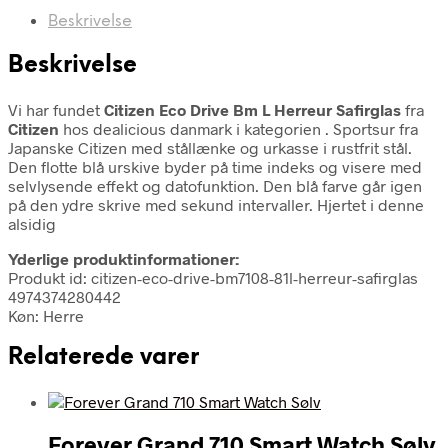
Beskrivelse
Beskrivelse
Vi har fundet
Citizen Eco Drive Bm L Herreur Safirglas
fra
Citizen
hos dealicious danmark i kategorien
. Sportsur fra
Japanske Citizen med stållænke og urkasse i rustfrit stål.
Den flotte blå urskive byder på time indeks og visere med
selvlysende effekt og datofunktion. Den blå farve går igen
på den ydre skrive med sekund intervaller. Hjertet i denne
alsidig
Yderlige produktinformationer:
Produkt id: citizen-eco-drive-bm7108-81l-herreur-safirglas
4974374280442
Køn: Herre
Relaterede varer
Forever Grand 710 Smart Watch Sølv