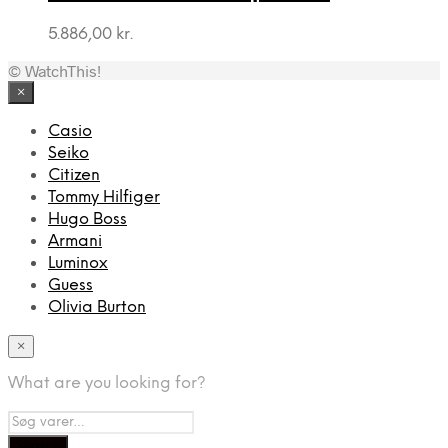
5.886,00
kr.
© WatchThis!
×
Casio
Seiko
Citizen
Tommy Hilfiger
Hugo Boss
Armani
Luminox
Guess
Olivia Burton
×
What are you looking for?