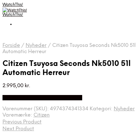
WatchThis!
WatchThis!
Forside
/
Nyheder
/
Citizen Tsuyosa Seconds Nk5010 51l
Automatic Herreur
Citizen Tsuyosa Seconds Nk5010 51l
Automatic Herreur
2.995,00
kr.
Bedste Pris Fundet på Price Index
Varenummer (SKU):
4974374341334
Kategori:
Nyheder
Varemærke:
Citizen
Previous Product
Next Product