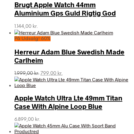
Brugt Apple Watch 44mm
Aluminium Gps Guld Rigtig God
1.144,00
kr.
På Udsalg! 60%
Herreur Adam Blue Swedish Made
Carlheim
Den
Den
1.999,00
kr.
799,00
kr.
oprindelige
aktuelle
pris
pris
var:
er:
Apple Watch Ultra Lte 49mm Titan
1.999,00 kr..
799,00 kr..
Case With Alpine Loop Blue
6.899,00
kr.