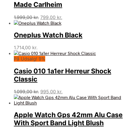
Made Carlheim
Den
Den
1.999,00
kr.
799,00
kr.
oprindelige
aktuelle
pris
pris
Oneplus Watch Black
var:
er:
1.999,00 kr..
799,00 kr..
1.714,00
kr.
På Udsalg! 9%
Casio 010 1a1er Herreur Shock
Classic
Den
Den
1.099,00
kr.
995,00
kr.
oprindelige
aktuelle
pris
pris
var:
er:
Apple Watch Gps 42mm Alu Case
1.099,00 kr..
995,00 kr..
With Sport Band Light Blush