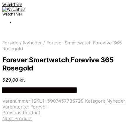
WatchThis!
WatchThis!
Forside
/
Nyheder
/
Forever Smartwatch Forevive 365
Rosegold
Forever Smartwatch Forevive 365
Rosegold
529,00
kr.
Bedste Pris Fundet på Price Index
Varenummer (SKU):
5907457735729
Kategori:
Nyheder
Varemærke:
Forever
Previous Product
Next Product