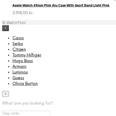
Apple Watch 45mm Pink Alu Case With Sport Band Light Pink
3.198,00
kr.
© WatchThis!
×
Casio
Seiko
Citizen
Tommy Hilfiger
Hugo Boss
Armani
Luminox
Guess
Olivia Burton
×
What are you looking for?