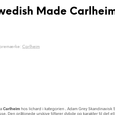
wedish Made Carlhei
aremærke:
Carlheim
ra
Carlheim
hos lichard i kategorien
. Adam Grey Skandinavisk S
sse. Den gråtonede urskive tilfører dybde og karakter til det e