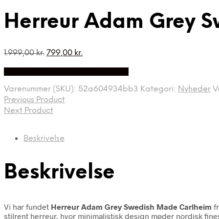
Herreur Adam Grey S
Den
Den
1.999,00
kr.
799,00
kr.
oprindelige
aktuelle
Bedste Pris Fundet på Price Index
pris
pris
var:
er:
Varenummer (SKU):
52a604934bb3
Kategori:
Nyheder
V
1.999,00 kr..
799,00 kr..
Previous Product
Next Product
Beskrivelse
Beskrivelse
Vi har fundet
Herreur Adam Grey Swedish Made Carlheim
f
stilrent herreur, hvor minimalistisk design møder nordisk fine