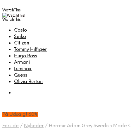
WatchThis!
WatchThis!
Casio
Seiko
Citizen
Tommy Hilfiger
Hugo Boss
Armani
Luminox
Guess
Olivia Burton
På Udsalg! 60%
Forside
/
Nyheder
/
Herreur Adam Grey Swedish Made C