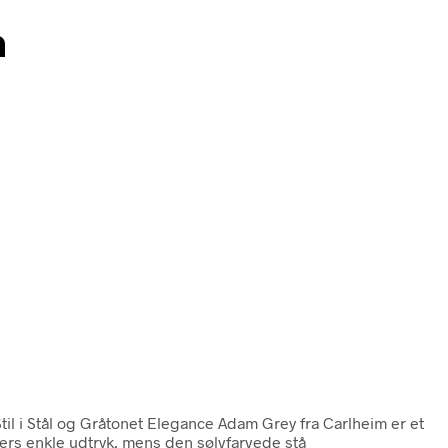
m
til i Stål og Gråtonet Elegance Adam Grey fra Carlheim er et
llers enkle udtryk, mens den sølvfarvede stå