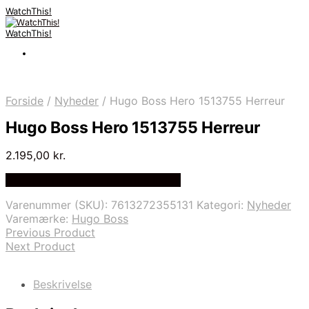
WatchThis!
WatchThis!
Forside
/
Nyheder
/
Hugo Boss Hero 1513755 Herreur
Hugo Boss Hero 1513755 Herreur
2.195,00
kr.
Bedste Pris Fundet på Price Index
Varenummer (SKU):
7613272355131
Kategori:
Nyheder
Varemærke:
Hugo Boss
Previous Product
Next Product
Beskrivelse