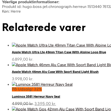
Yderlige produktinformationer:
Produkt id: hugo-boss-jet-chronograph-herreur-1513440 7613
Køn: Herre
Relaterede varer
Apple Watch Ultra Lte 49mm Titan Case With Alpine Loop Blue
6.899,00
kr.
Apple Watch 46mm Alu Case With Sport Band Light Blush
3.998,00
kr.
På Udsalg! 32%
Luminox 3581 Herreur Navy Seal
Den
Den
4.999,00
kr.
3.395,00
kr.
oprindelige
aktuelle