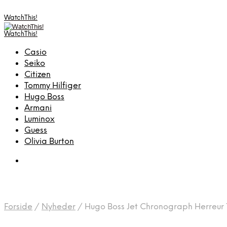
WatchThis!
WatchThis!
Casio
Seiko
Citizen
Tommy Hilfiger
Hugo Boss
Armani
Luminox
Guess
Olivia Burton
Forside
/
Nyheder
/
Hugo Boss Jet Chronograph Herreur 