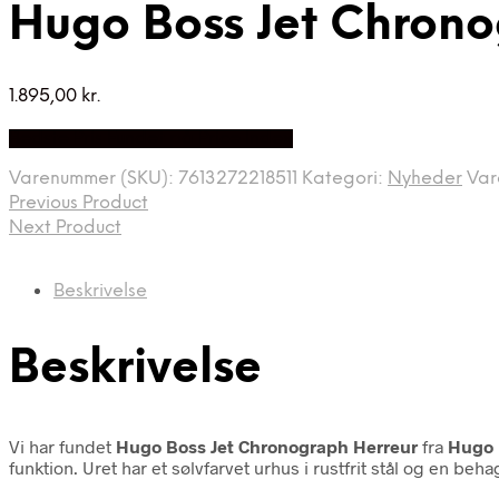
Hugo Boss Jet Chrono
1.895,00
kr.
Bedste Pris Fundet på Price Index
Varenummer (SKU):
7613272218511
Kategori:
Nyheder
Va
Previous Product
Next Product
Beskrivelse
Beskrivelse
Vi har fundet
Hugo Boss Jet Chronograph Herreur
fra
Hugo 
funktion. Uret har et sølvfarvet urhus i rustfrit stål og en b