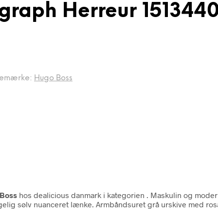
graph Herreur 151344
remærke:
Hugo Boss
Boss
hos dealicious danmark i kategorien
. Maskulin og mode
ehagelig sølv nuanceret lænke. Armbåndsuret grå urskive med ros