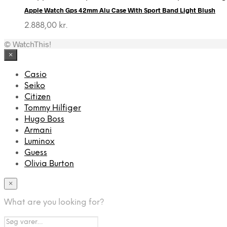
pris
pris
Apple Watch Gps 42mm Alu Case With Sport Band Light Blush
var:
er:
4.999,00 kr..
3.395,00 kr..
2.888,00
kr.
© WatchThis!
×
Casio
Seiko
Citizen
Tommy Hilfiger
Hugo Boss
Armani
Luminox
Guess
Olivia Burton
×
What are you looking for?