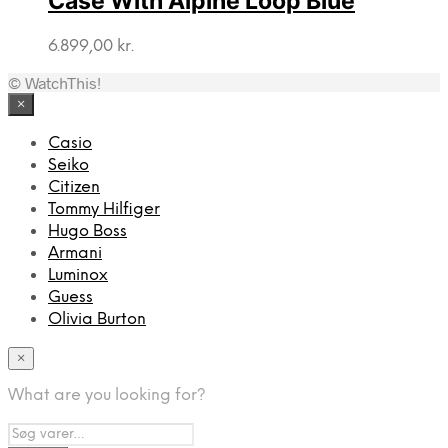
Case With Alpine Loop Blue
6.899,00
kr.
© WatchThis!
×
Casio
Seiko
Citizen
Tommy Hilfiger
Hugo Boss
Armani
Luminox
Guess
Olivia Burton
×
What are you looking for?