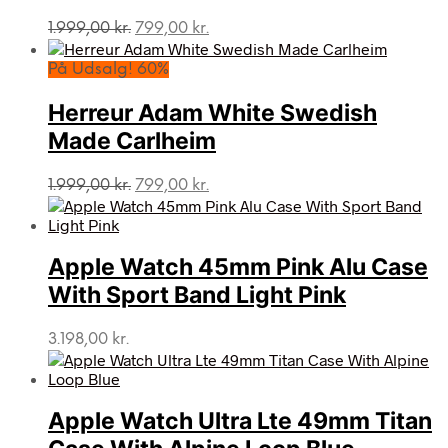
Den
Den
1.999,00
kr.
799,00
kr.
oprindelige
aktuelle
pris
pris
På Udsalg! 60%
var:
er:
1.999,00 kr..
799,00 kr..
Herreur Adam White Swedish
Made Carlheim
Den
Den
1.999,00
kr.
799,00
kr.
oprindelige
aktuelle
pris
pris
var:
er:
Apple Watch 45mm Pink Alu Case
1.999,00 kr..
799,00 kr..
With Sport Band Light Pink
3.198,00
kr.
Apple Watch Ultra Lte 49mm Titan