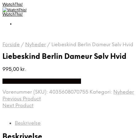
WatchThis!
WatchThis!
Forside
/
Nyheder
/
Liebeskind Berlin Dameur Sølv Hvid
Liebeskind Berlin Dameur Sølv Hvid
995,00
kr.
Bedste Pris Fundet på Price Index
Varenummer (SKU):
4035608070755
Kategori:
Nyheder
Previous Product
Next Product
Beskrivelse
Beskrivelse