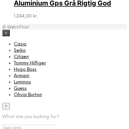
Aluminium Gps Grå Rigtig God
1.244,00
kr.
© WatchThis!
×
Casio
Seiko
Citizen
Tommy Hilfiger
Hugo Boss
Armani
Luminox
Guess
Olivia Burton
×
What are you looking for?