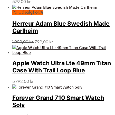
579,00
kr.
På Udsalg! 60%
Herreur Adam Blue Swedish Made
Carlheim
Den
Den
1.999,00
kr.
799,00
kr.
oprindelige
aktuelle
pris
pris
var:
er:
Apple Watch Ultra Lte 49mm Titan
1.999,00 kr..
799,00 kr..
Case With Trail Loop Blue
5.792,00
kr.
Forever Grand 710 Smart Watch
Sølv