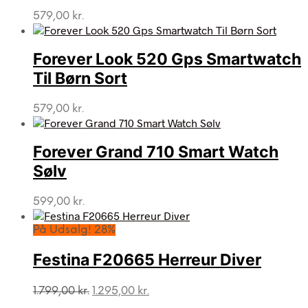
579,00
kr.
Forever Look 520 Gps Smartwatch
Til Børn Sort
579,00
kr.
Forever Grand 710 Smart Watch
Sølv
599,00
kr.
På Udsalg! 28%
Festina F20665 Herreur Diver
Den
Den
1.799,00
kr.
1.295,00
kr.
oprindelige
aktuelle