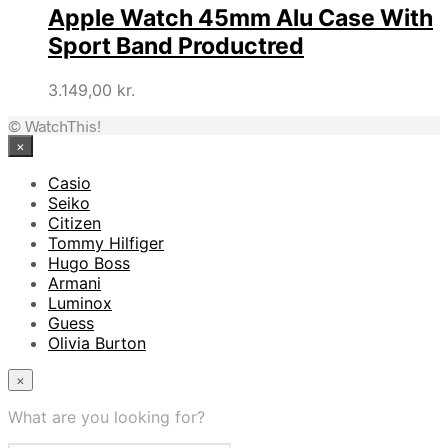
Apple Watch 45mm Alu Case With
Sport Band Productred
3.149,00
kr.
© WatchThis!
×
Casio
Seiko
Citizen
Tommy Hilfiger
Hugo Boss
Armani
Luminox
Guess
Olivia Burton
×
What are you looking for?