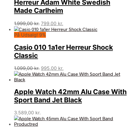
Herreur Adam White Swedish
Made Carlheim
Den
Den
1.999,00
kr.
799,00
kr.
oprindelige
aktuelle
På Udsalg! 9%
pris
pris
var:
er:
Casio 010 1a1er Herreur Shock
1.999,00 kr..
799,00 kr..
Classic
Den
Den
1.099,00
kr.
995,00
kr.
oprindelige
aktuelle
pris
pris
var:
er:
Apple Watch 42mm Alu Case With
1.099,00 kr..
995,00 kr..
Sport Band Jet Black
3.589,00
kr.