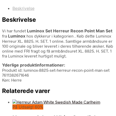
Beskrivelse
Beskrivelse
Vi har fundet
Luminox Set Herreur Recon Point Man Set
fra
Luminox
hos dykkerur i kategorien
. Køb dette Luminox
Herreur XL. 8825. H. SET. 1 online. Samtlige armbåndsure er
100 originale og bliver leveret i deres tilhørende æsker. Køb
online med FRI fragt og få armbåndsuret XL. 8825. H. SET. 1
fra Luminox leveret hurtigst muligt.
Yderlige produktinformationer:
Produkt id: luminox-8825-set-herreur-recon-point-man-set
7611382671646
Køn: Herre
Relaterede varer
På Udsalg! 60%