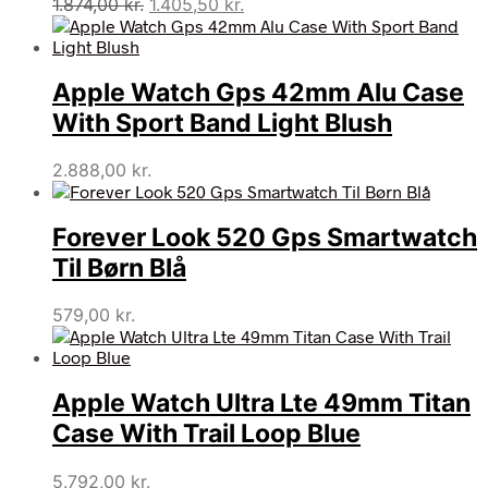
Den
Den
1.874,00
kr.
1.405,50
kr.
oprindelige
aktuelle
pris
pris
var:
er:
Apple Watch Gps 42mm Alu Case
1.874,00 kr..
1.405,50 kr..
With Sport Band Light Blush
2.888,00
kr.
Forever Look 520 Gps Smartwatch
Til Børn Blå
579,00
kr.
Apple Watch Ultra Lte 49mm Titan
Case With Trail Loop Blue
5.792,00
kr.