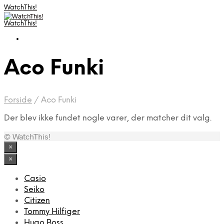
WatchThis!
WatchThis!
Aco Funki
Forside
/
Aco Funki
Der blev ikke fundet nogle varer, der matcher dit valg.
© WatchThis!
×
×
Casio
Seiko
Citizen
Tommy Hilfiger
Hugo Boss