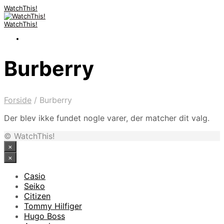
WatchThis!
WatchThis!
Burberry
Forside
/
Burberry
Der blev ikke fundet nogle varer, der matcher dit valg.
© WatchThis!
×
×
Casio
Seiko
Citizen
Tommy Hilfiger
Hugo Boss