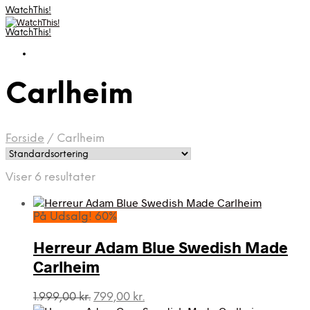
WatchThis!
WatchThis!
Carlheim
Forside
/
Carlheim
Viser 6 resultater
På Udsalg! 60%
Herreur Adam Blue Swedish Made
Carlheim
Den
Den
1.999,00
kr.
799,00
kr.
oprindelige
aktuelle