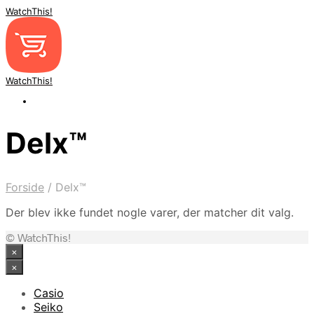
WatchThis!
WatchThis!
Delx™
Forside
/
Delx™
Der blev ikke fundet nogle varer, der matcher dit valg.
© WatchThis!
×
×
Casio
Seiko