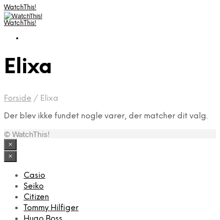
WatchThis!
WatchThis!
Elixa
Forside
/
Elixa
Der blev ikke fundet nogle varer, der matcher dit valg.
© WatchThis!
×
×
Casio
Seiko
Citizen
Tommy Hilfiger
Hugo Boss