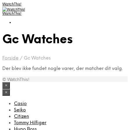
WatchThis!
WatchThis!
Gc Watches
Forside
/
Gc Watches
Der blev ikke fundet nogle varer, der matcher dit valg.
© WatchThis!
×
×
Casio
Seiko
Citizen
Tommy Hilfiger
Hugo Boss