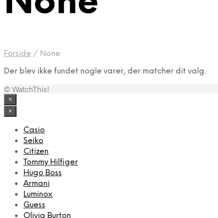
None
Forside
/
None
Der blev ikke fundet nogle varer, der matcher dit valg.
© WatchThis!
×
×
Casio
Seiko
Citizen
Tommy Hilfiger
Hugo Boss
Armani
Luminox
Guess
Olivia Burton