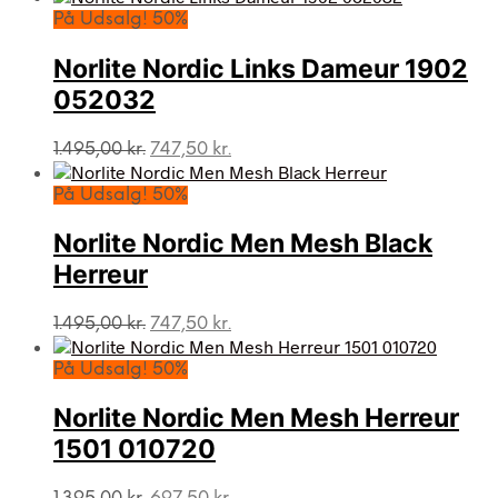
pris
pris
På Udsalg! 50%
var:
er:
1.495,00 kr..
747,50 kr..
Norlite Nordic Links Dameur 1902
052032
Den
Den
1.495,00
kr.
747,50
kr.
oprindelige
aktuelle
pris
pris
På Udsalg! 50%
var:
er:
1.495,00 kr..
747,50 kr..
Norlite Nordic Men Mesh Black
Herreur
Den
Den
1.495,00
kr.
747,50
kr.
oprindelige
aktuelle
pris
pris
På Udsalg! 50%
var:
er:
1.495,00 kr..
747,50 kr..
Norlite Nordic Men Mesh Herreur
1501 010720
Den
Den