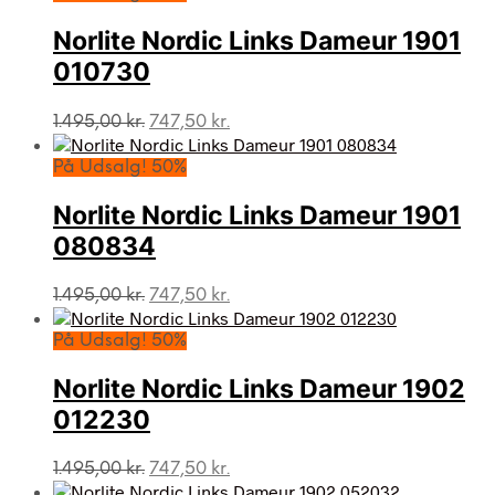
var:
er:
1.495,00 kr..
747,50 kr..
Norlite Nordic Links Dameur 1901
010730
Den
Den
1.495,00
kr.
747,50
kr.
oprindelige
aktuelle
pris
pris
På Udsalg! 50%
var:
er:
1.495,00 kr..
747,50 kr..
Norlite Nordic Links Dameur 1901
080834
Den
Den
1.495,00
kr.
747,50
kr.
oprindelige
aktuelle
pris
pris
På Udsalg! 50%
var:
er:
1.495,00 kr..
747,50 kr..
Norlite Nordic Links Dameur 1902
012230
Den
Den
1.495,00
kr.
747,50
kr.
oprindelige
aktuelle