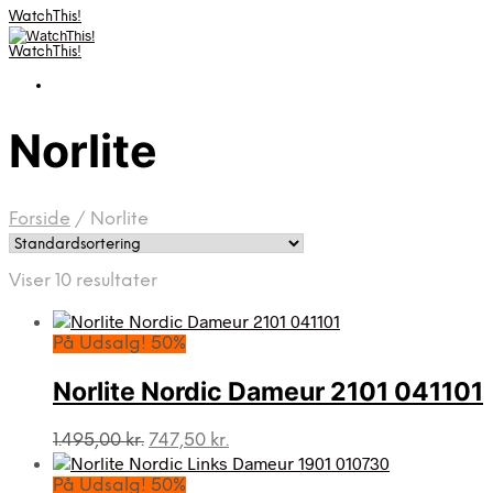
WatchThis!
WatchThis!
Norlite
Forside
/
Norlite
Viser 10 resultater
På Udsalg! 50%
Norlite Nordic Dameur 2101 041101
Den
Den
1.495,00
kr.
747,50
kr.
oprindelige
aktuelle
pris
pris
På Udsalg! 50%