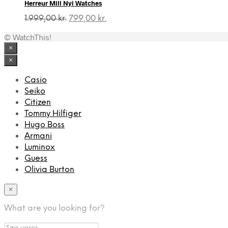
Herreur Mill Nyi Watches
2.999,00 kr..
999,00 kr..
Den
Den
1.999,00
kr.
799,00
kr.
oprindelige
aktuelle
© WatchThis!
pris
pris
var:
er:
×
1.999,00 kr..
799,00 kr..
×
Casio
Seiko
Citizen
Tommy Hilfiger
Hugo Boss
Armani
Luminox
Guess
Olivia Burton
×
What are you looking for?