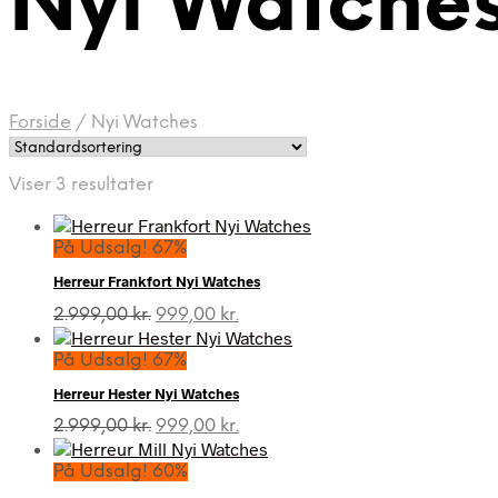
Nyi Watche
Forside
/
Nyi Watches
Viser 3 resultater
På Udsalg! 67%
Herreur Frankfort Nyi Watches
Den
Den
2.999,00
kr.
999,00
kr.
oprindelige
aktuelle
pris
pris
På Udsalg! 67%
var:
er:
Herreur Hester Nyi Watches
2.999,00 kr..
999,00 kr..
Den
Den
2.999,00
kr.
999,00
kr.
oprindelige
aktuelle
pris
pris
På Udsalg! 60%
var:
er: