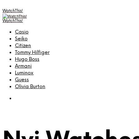
WatchThis!
WatchThis!
Casio
Seiko
Citizen
Tommy Hilfiger
Hugo Boss
Armani
Luminox
Guess
Olivia Burton