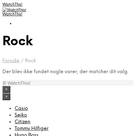
WatchThis!
WatchThis!
Rock
Forside
/
Rock
Der blev ikke fundet nogle varer, der matcher dit valg.
© WatchThis!
×
×
Casio
Seiko
Citizen
Tommy Hilfiger
Hugo Boss