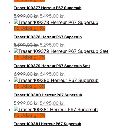
var:
er:
Traser 109377 Herreur P67 Supersub
6.999,00 kr..
6.495,00 kr..
Den
Den
5.999,00
kr.
5.495,00
kr.
oprindelige
aktuelle
pris
pris
På Udsalg! 5%
var:
er:
Traser 109378 Herreur P67 Supersub
5.999,00 kr..
5.495,00 kr..
Den
Den
5.599,00
kr.
5.295,00
kr.
oprindelige
aktuelle
pris
pris
På Udsalg! 7%
var:
er:
Traser 109379 Herreur P67 Supersub Sæt
5.599,00 kr..
5.295,00 kr..
Den
Den
6.999,00
kr.
6.495,00
kr.
oprindelige
aktuelle
pris
pris
På Udsalg! 8%
var:
er:
Traser 109380 Herreur P67 Supersub
6.999,00 kr..
6.495,00 kr..
Den
Den
5.999,00
kr.
5.495,00
kr.
oprindelige
aktuelle
pris
pris
På Udsalg! 5%
var:
er:
Traser 109381 Herreur P67 Supersub
5.999,00 kr..
5.495,00 kr..