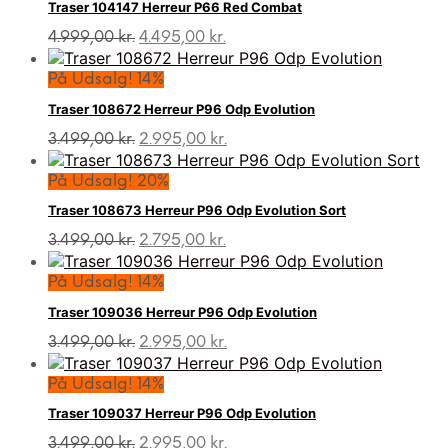
Traser 104147 Herreur P66 Red Combat
10.999,00 kr..
9.995,00 kr..
Den
Den
4.999,00
kr.
4.495,00
kr.
oprindelige
aktuelle
pris
pris
På Udsalg! 14%
var:
er:
Traser 108672 Herreur P96 Odp Evolution
4.999,00 kr..
4.495,00 kr..
Den
Den
3.499,00
kr.
2.995,00
kr.
oprindelige
aktuelle
pris
pris
På Udsalg! 20%
var:
er:
Traser 108673 Herreur P96 Odp Evolution Sort
3.499,00 kr..
2.995,00 kr..
Den
Den
3.499,00
kr.
2.795,00
kr.
oprindelige
aktuelle
pris
pris
På Udsalg! 14%
var:
er:
Traser 109036 Herreur P96 Odp Evolution
3.499,00 kr..
2.795,00 kr..
Den
Den
3.499,00
kr.
2.995,00
kr.
oprindelige
aktuelle
pris
pris
På Udsalg! 14%
var:
er:
Traser 109037 Herreur P96 Odp Evolution
3.499,00 kr..
2.995,00 kr..
Den
Den
3.499,00
kr.
2.995,00
kr.