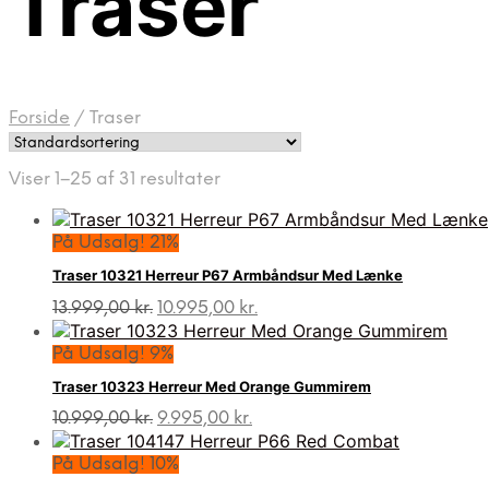
Traser
Forside
/
Traser
Viser 1–25 af 31 resultater
På Udsalg! 21%
Traser 10321 Herreur P67 Armbåndsur Med Lænke
Den
Den
13.999,00
kr.
10.995,00
kr.
oprindelige
aktuelle
pris
pris
På Udsalg! 9%
var:
er:
Traser 10323 Herreur Med Orange Gummirem
13.999,00 kr..
10.995,00 kr..
Den
Den
10.999,00
kr.
9.995,00
kr.
oprindelige
aktuelle
pris
pris
På Udsalg! 10%
var:
er: