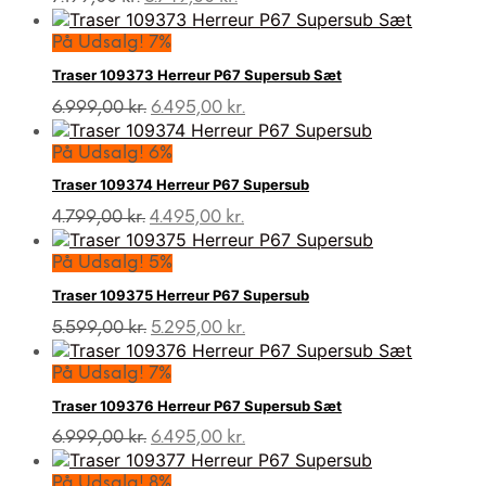
oprindelige
aktuelle
pris
pris
På Udsalg! 7%
var:
er:
Traser 109373 Herreur P67 Supersub Sæt
7.199,00 kr..
6.749,00 kr..
Den
Den
6.999,00
kr.
6.495,00
kr.
oprindelige
aktuelle
pris
pris
På Udsalg! 6%
var:
er:
Traser 109374 Herreur P67 Supersub
6.999,00 kr..
6.495,00 kr..
Den
Den
4.799,00
kr.
4.495,00
kr.
oprindelige
aktuelle
pris
pris
På Udsalg! 5%
var:
er:
Traser 109375 Herreur P67 Supersub
4.799,00 kr..
4.495,00 kr..
Den
Den
5.599,00
kr.
5.295,00
kr.
oprindelige
aktuelle
pris
pris
På Udsalg! 7%
var:
er:
Traser 109376 Herreur P67 Supersub Sæt
5.599,00 kr..
5.295,00 kr..
Den
Den
6.999,00
kr.
6.495,00
kr.
oprindelige
aktuelle
pris
pris
På Udsalg! 8%