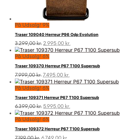
På Udsalg! 9%
Traser 109040 Herreur P96 Odp Evolution
Den
Den
3.299,00
kr.
2.995,00
kr.
oprindelige
aktuelle
pris
pris
På Udsalg! 6%
var:
er:
Traser 109370 Herreur P67 T100 Supersub
3.299,00 kr..
2.995,00 kr..
Den
Den
7.999,00
kr.
7.495,00
kr.
oprindelige
aktuelle
pris
pris
På Udsalg! 6%
var:
er:
Traser 109371 Herreur P67 T100 Supersub
7.999,00 kr..
7.495,00 kr..
Den
Den
6.399,00
kr.
5.995,00
kr.
oprindelige
aktuelle
pris
pris
På Udsalg! 6%
var:
er:
Traser 109372 Herreur P67 T100 Supersub
6.399,00 kr..
5.995,00 kr..
Den
Den
7.199,00
kr.
6.749,00
kr.