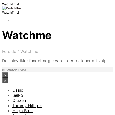
WatchThis!
WatchThis!
Watchme
Forside
/
Watchme
Der blev ikke fundet nogle varer, der matcher dit valg.
© WatchThis!
×
×
Casio
Seiko
Citizen
Tommy Hilfiger
Hugo Boss