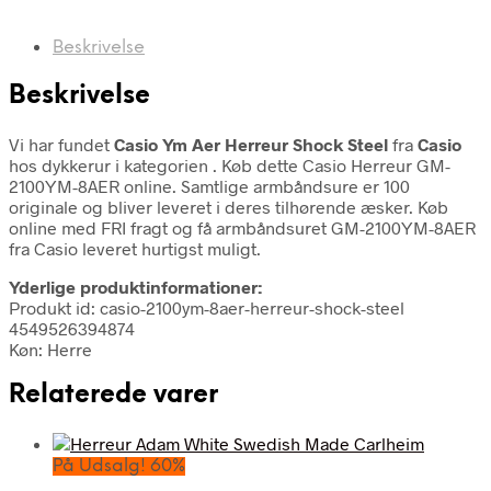
Beskrivelse
Beskrivelse
Vi har fundet
Casio Ym Aer Herreur Shock Steel
fra
Casio
hos dykkerur i kategorien
. Køb dette Casio Herreur GM-
2100YM-8AER online. Samtlige armbåndsure er 100
originale og bliver leveret i deres tilhørende æsker. Køb
online med FRI fragt og få armbåndsuret GM-2100YM-8AER
fra Casio leveret hurtigst muligt.
Yderlige produktinformationer:
Produkt id: casio-2100ym-8aer-herreur-shock-steel
4549526394874
Køn: Herre
Relaterede varer
På Udsalg! 60%