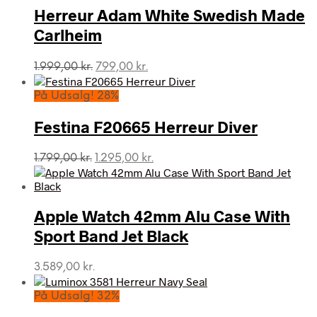
Herreur Adam White Swedish Made
Carlheim
Den
Den
1.999,00
kr.
799,00
kr.
oprindelige
aktuelle
pris
pris
På Udsalg! 28%
var:
er:
1.999,00 kr..
799,00 kr..
Festina F20665 Herreur Diver
Den
Den
1.799,00
kr.
1.295,00
kr.
oprindelige
aktuelle
pris
pris
var:
er:
Apple Watch 42mm Alu Case With
1.799,00 kr..
1.295,00 kr..
Sport Band Jet Black
3.589,00
kr.
På Udsalg! 32%