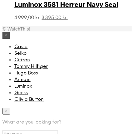
Luminox 3581 Herreur Navy Seal
Den
Den
4.999,00
kr.
3.395,00
kr.
oprindelige
aktuelle
© WatchThis!
pris
pris
var:
er:
×
4.999,00 kr..
3.395,00 kr..
Casio
Seiko
Citizen
Tommy Hilfiger
Hugo Boss
Armani
Luminox
Guess
Olivia Burton
×
What are you looking for?