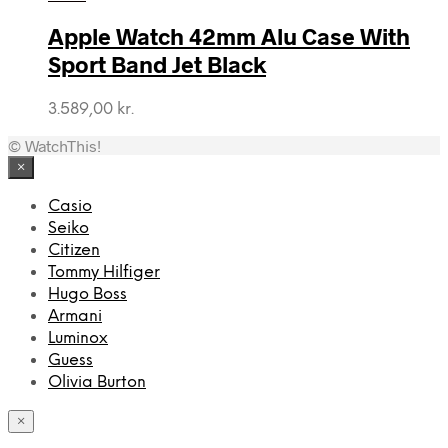
var:
er:
Apple Watch 42mm Alu Case With
1.999,00 kr..
799,00 kr..
Sport Band Jet Black
3.589,00
kr.
© WatchThis!
×
Casio
Seiko
Citizen
Tommy Hilfiger
Hugo Boss
Armani
Luminox
Guess
Olivia Burton
×