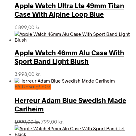
Apple Watch Ultra Lte 49mm Titan
Case With Alpine Loop Blue
6.899,00
kr.
Apple Watch 46mm Alu Case With
Sport Band Light Blush
3.998,00
kr.
På Udsalg! 60%
Herreur Adam Blue Swedish Made
Carlheim
Den
Den
1.999,00
kr.
799,00
kr.
oprindelige
aktuelle
pris
pris