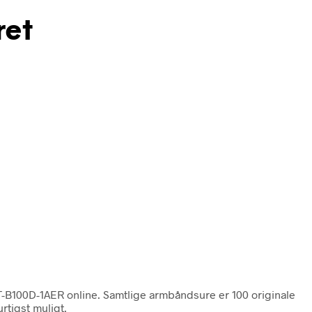
ret
T-B100D-1AER online. Samtlige armbåndsure er 100 originale
rtigst muligt.