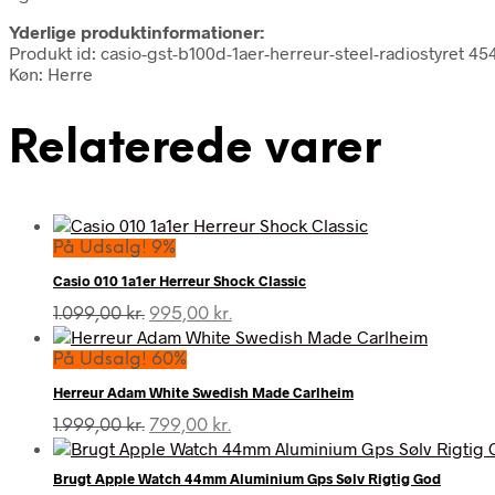
Yderlige produktinformationer:
Produkt id: casio-gst-b100d-1aer-herreur-steel-radiostyret 
Køn: Herre
Relaterede varer
På Udsalg! 9%
Casio 010 1a1er Herreur Shock Classic
Den
Den
1.099,00
kr.
995,00
kr.
oprindelige
aktuelle
pris
pris
På Udsalg! 60%
var:
er:
Herreur Adam White Swedish Made Carlheim
1.099,00 kr..
995,00 kr..
Den
Den
1.999,00
kr.
799,00
kr.
oprindelige
aktuelle
pris
pris
Brugt Apple Watch 44mm Aluminium Gps Sølv Rigtig God
var:
er: