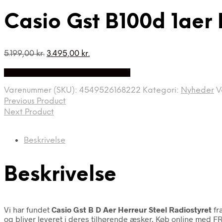
Casio Gst B100d 1aer 
Den
Den
5.199,00
kr.
3.495,00
kr.
oprindelige
aktuelle
Bedste Pris Fundet på Price Index
pris
pris
var:
er:
Varenummer (SKU):
4549526168222
Kategori:
Nyheder
V
5.199,00 kr..
3.495,00 kr..
Previous Product
Next Product
Beskrivelse
Beskrivelse
Vi har fundet
Casio Gst B D Aer Herreur Steel Radiostyret
fr
og bliver leveret i deres tilhørende æsker. Køb online med FR