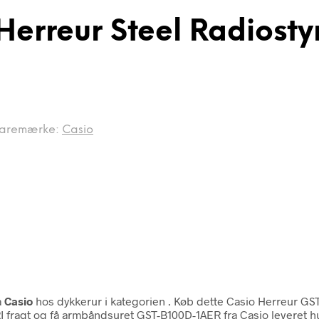
Herreur Steel Radiosty
aremærke:
Casio
a
Casio
hos dykkerur i kategorien
. Køb dette Casio Herreur GS
I fragt og få armbåndsuret GST-B100D-1AER fra Casio leveret hu