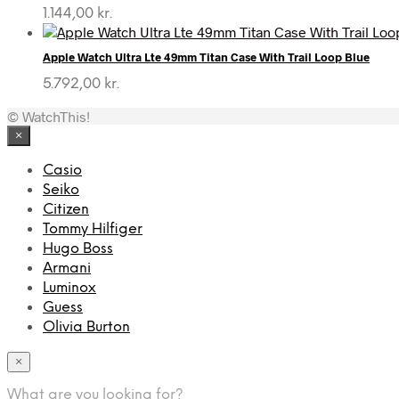
1.999,00 kr..
799,00 kr..
1.144,00
kr.
Apple Watch Ultra Lte 49mm Titan Case With Trail Loop Blue
5.792,00
kr.
© WatchThis!
×
Casio
Seiko
Citizen
Tommy Hilfiger
Hugo Boss
Armani
Luminox
Guess
Olivia Burton
×
What are you looking for?