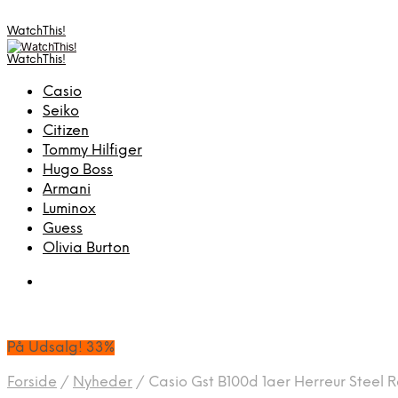
WatchThis!
WatchThis!
Casio
Seiko
Citizen
Tommy Hilfiger
Hugo Boss
Armani
Luminox
Guess
Olivia Burton
På Udsalg! 33%
Forside
/
Nyheder
/
Casio Gst B100d 1aer Herreur Steel R