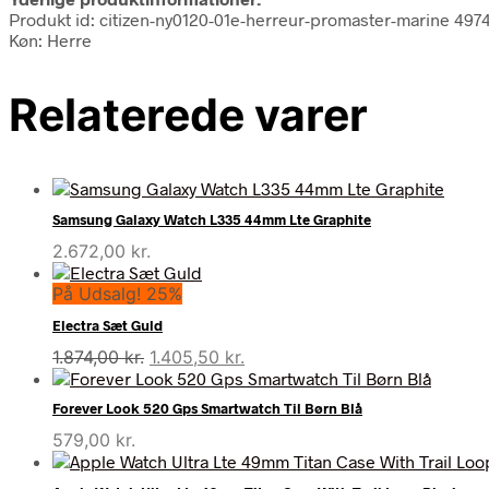
Produkt id: citizen-ny0120-01e-herreur-promaster-marine 49
Køn: Herre
Relaterede varer
Samsung Galaxy Watch L335 44mm Lte Graphite
2.672,00
kr.
På Udsalg! 25%
Electra Sæt Guld
Den
Den
1.874,00
kr.
1.405,50
kr.
oprindelige
aktuelle
pris
pris
Forever Look 520 Gps Smartwatch Til Børn Blå
var:
er:
579,00
kr.
1.874,00 kr..
1.405,50 kr..