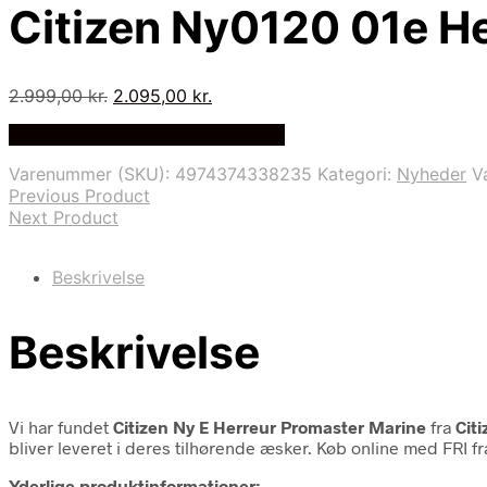
Citizen Ny0120 01e H
Den
Den
2.999,00
kr.
2.095,00
kr.
oprindelige
aktuelle
Bedste Pris Fundet på Price Index
pris
pris
var:
er:
Varenummer (SKU):
4974374338235
Kategori:
Nyheder
V
2.999,00 kr..
2.095,00 kr..
Previous Product
Next Product
Beskrivelse
Beskrivelse
Vi har fundet
Citizen Ny E Herreur Promaster Marine
fra
Cit
bliver leveret i deres tilhørende æsker. Køb online med FRI f
Yderlige produktinformationer: