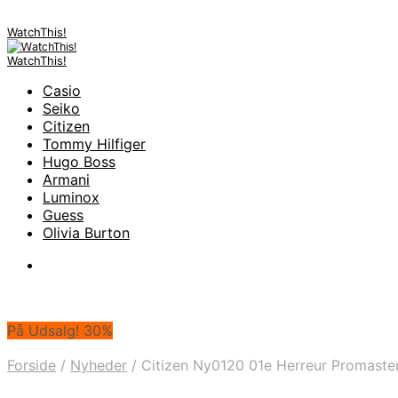
WatchThis!
WatchThis!
Casio
Seiko
Citizen
Tommy Hilfiger
Hugo Boss
Armani
Luminox
Guess
Olivia Burton
På Udsalg! 30%
Forside
/
Nyheder
/
Citizen Ny0120 01e Herreur Promaste