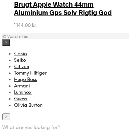
Brugt Apple Watch 44mm
Aluminium Gps Sølv Rigtig God
1.144,00
kr.
© WatchThis!
×
Casio
Seiko
Citizen
Tommy Hilfiger
Hugo Boss
Armani
Luminox
Guess
Olivia Burton
×
What are you looking for?