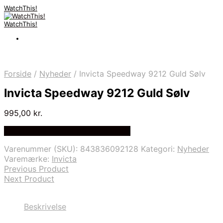
WatchThis!
WatchThis!
Forside
/
Nyheder
/
Invicta Speedway 9212 Guld Sølv
Invicta Speedway 9212 Guld Sølv
995,00
kr.
Bedste Pris Fundet på Price Index
Varenummer (SKU):
843836092128
Kategori:
Nyheder
Varemærke:
Invicta
Previous Product
Next Product
Beskrivelse