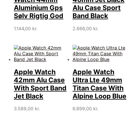
Aluminium Gps
Alu Case Sport
Sølv Rigtig God
Band Black
1.144,00
kr.
2.666,00
kr.
Apple Watch
Apple Watch
42mm Alu Case
Ultra Lte 49mm
With Sport Band
Titan Case With
Jet Black
Alpine Loop Blue
3.589,00
kr.
6.899,00
kr.