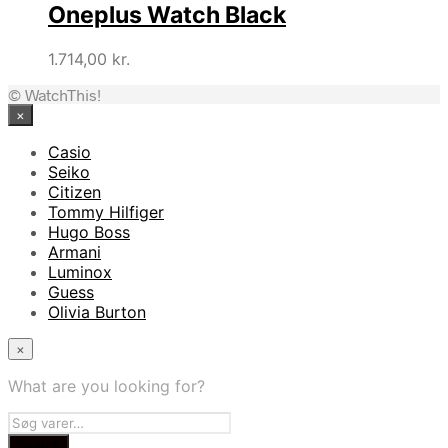
Oneplus Watch Black
1.714,00
kr.
© WatchThis!
×
Casio
Seiko
Citizen
Tommy Hilfiger
Hugo Boss
Armani
Luminox
Guess
Olivia Burton
×
What are you looking for?