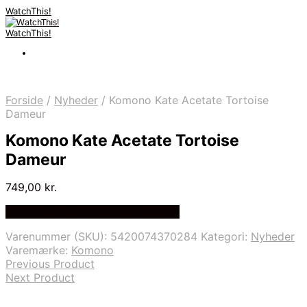
WatchThis!
WatchThis!
Forside
/
Nyheder
/
Komono Kate Acetate Tortoise
Dameur
Komono Kate Acetate Tortoise
Dameur
749,00
kr.
Bedste Pris Fundet på Price Index
Varenummer (SKU):
5420074370284
Kategori:
Nyheder
Varemærke:
Komono
Previous Product
Next Product