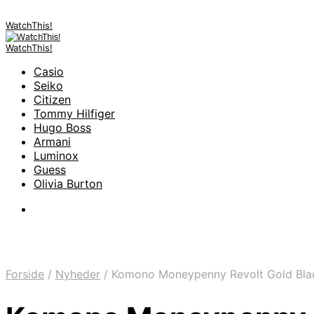
WatchThis!
WatchThis!
Casio
Seiko
Citizen
Tommy Hilfiger
Hugo Boss
Armani
Luminox
Guess
Olivia Burton
Forside
/
Nyheder
/
Komono Moneypenny Revolt Gold Bla