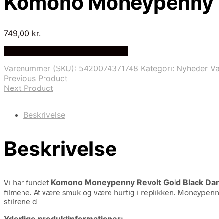
Komono Moneypenny R
749,00
kr.
Bedste Pris Fundet på Price Index
Varenummer (SKU):
5420074371748
Kategori:
Nyheder
V
Previous Product
Next Product
Beskrivelse
Beskrivelse
Vi har fundet
Komono Moneypenny Revolt Gold Black Da
filmene. At være smuk og være hurtig i replikken. Moneypenn
stilrene d
Yderlige produktinformationer: