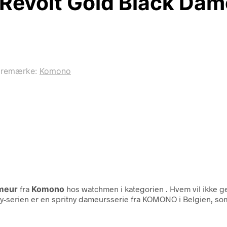
evolt Gold Black Dam
aremærke:
Komono
meur
fra
Komono
hos watchmen i kategorien
. Hvem vil ikke 
y-serien er en spritny dameursserie fra KOMONO i Belgien, so