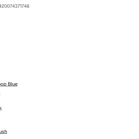
5420074371748
e