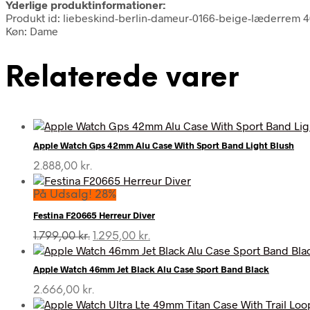
Yderlige produktinformationer:
Produkt id: liebeskind-berlin-dameur-0166-beige-læderrem
Køn: Dame
Relaterede varer
Apple Watch Gps 42mm Alu Case With Sport Band Light Blush
2.888,00
kr.
På Udsalg! 28%
Festina F20665 Herreur Diver
Den
Den
1.799,00
kr.
1.295,00
kr.
oprindelige
aktuelle
pris
pris
Apple Watch 46mm Jet Black Alu Case Sport Band Black
var:
er:
1.799,00 kr..
1.295,00 kr..
2.666,00
kr.