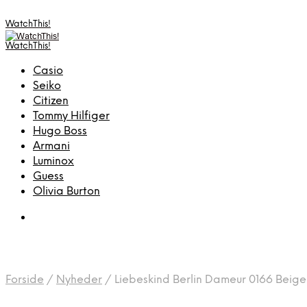
WatchThis!
WatchThis!
Casio
Seiko
Citizen
Tommy Hilfiger
Hugo Boss
Armani
Luminox
Guess
Olivia Burton
Forside
/
Nyheder
/
Liebeskind Berlin Dameur 0166 Beig