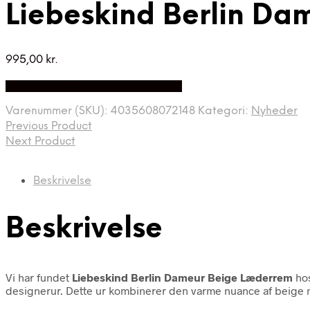
Liebeskind Berlin Da
995,00
kr.
Bedste Pris Fundet på Price Index
Varenummer (SKU):
4035608072148
Kategori:
Nyheder
Previous Product
Next Product
Beskrivelse
Beskrivelse
Vi har fundet
Liebeskind Berlin Dameur Beige Læderrem
hos
designerur. Dette ur kombinerer den varme nuance af beige med 