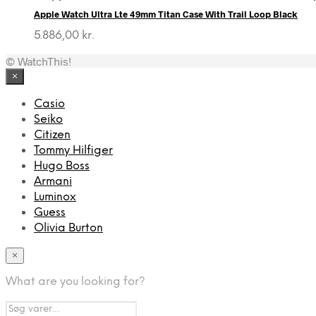
Apple Watch Ultra Lte 49mm Titan Case With Trail Loop Black
5.886,00
kr.
© WatchThis!
×
Casio
Seiko
Citizen
Tommy Hilfiger
Hugo Boss
Armani
Luminox
Guess
Olivia Burton
×
What are you looking for?