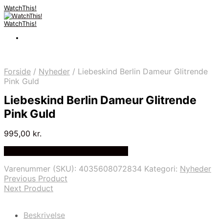
WatchThis!
WatchThis!
Forside
/
Nyheder
/
Liebeskind Berlin Dameur Glitrende
Pink Guld
Liebeskind Berlin Dameur Glitrende
Pink Guld
995,00
kr.
Bedste Pris Fundet på Price Index
Varenummer (SKU):
4035608072834
Kategori:
Nyheder
Previous Product
Next Product
Beskrivelse