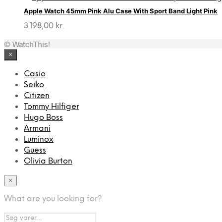
Apple Watch 45mm Pink Alu Case With Sport Band Light Pink
3.198,00
kr.
© WatchThis!
×
Casio
Seiko
Citizen
Tommy Hilfiger
Hugo Boss
Armani
Luminox
Guess
Olivia Burton
×
What are you looking for?