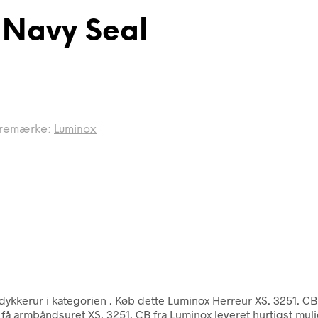
 Navy Seal
remærke:
Luminox
dykkerur i kategorien
. Køb dette Luminox Herreur XS. 3251. CB
 få armbåndsuret XS. 3251. CB fra Luminox leveret hurtigst muli