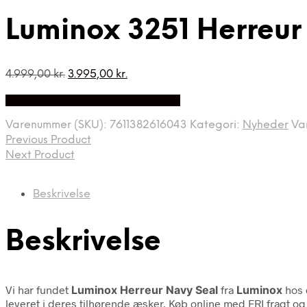
Luminox 3251 Herreur
Den
Den
4.999,00
kr.
3.995,00
kr.
oprindelige
aktuelle
Bedste Pris Fundet på Price Index
pris
pris
var:
er:
Varenummer (SKU):
7611382616043
Kategori:
Nyheder
Va
4.999,00 kr..
3.995,00 kr..
Previous Product
Next Product
Beskrivelse
Beskrivelse
Vi har fundet
Luminox Herreur Navy Seal
fra
Luminox
hos 
leveret i deres tilhørende æsker. Køb online med FRI fragt og