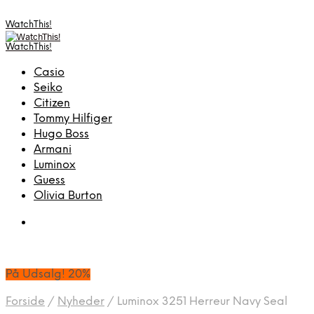
WatchThis!
WatchThis!
Casio
Seiko
Citizen
Tommy Hilfiger
Hugo Boss
Armani
Luminox
Guess
Olivia Burton
På Udsalg! 20%
Forside
/
Nyheder
/
Luminox 3251 Herreur Navy Seal