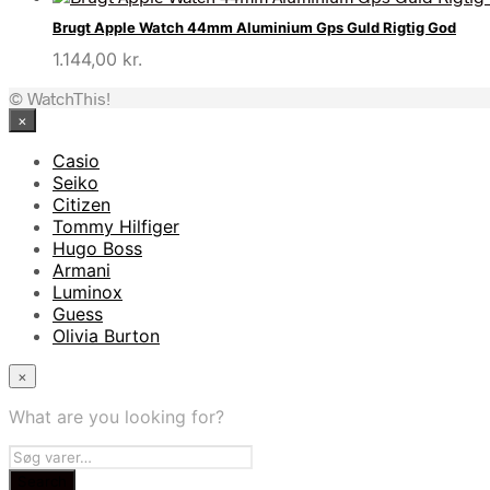
pris
pris
Brugt Apple Watch 44mm Aluminium Gps Guld Rigtig God
var:
er:
1.144,00
kr.
1.999,00 kr..
799,00 kr..
© WatchThis!
×
Casio
Seiko
Citizen
Tommy Hilfiger
Hugo Boss
Armani
Luminox
Guess
Olivia Burton
×
What are you looking for?