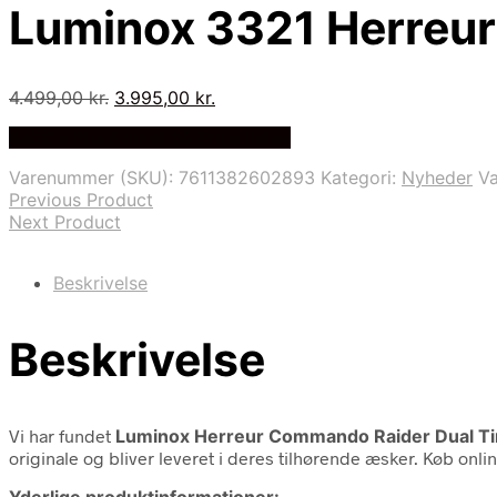
Luminox 3321 Herreu
Den
Den
4.499,00
kr.
3.995,00
kr.
oprindelige
aktuelle
Bedste Pris Fundet på Price Index
pris
pris
var:
er:
Varenummer (SKU):
7611382602893
Kategori:
Nyheder
V
4.499,00 kr..
3.995,00 kr..
Previous Product
Next Product
Beskrivelse
Beskrivelse
Vi har fundet
Luminox Herreur Commando Raider Dual T
originale og bliver leveret i deres tilhørende æsker. Køb onli
Yderlige produktinformationer: