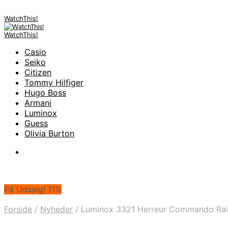
WatchThis!
WatchThis!
Casio
Seiko
Citizen
Tommy Hilfiger
Hugo Boss
Armani
Luminox
Guess
Olivia Burton
På Udsalg! 11%
Forside
/
Nyheder
/
Luminox 3321 Herreur Commando Rai