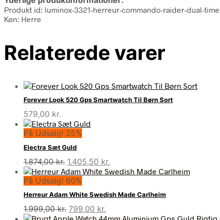
Produkt id: luminox-3321-herreur-commando-raider-dual-tim
Køn: Herre
Relaterede varer
Forever Look 520 Gps Smartwatch Til Børn Sort
579,00
kr.
På Udsalg! 25%
Electra Sæt Guld
Den
Den
1.874,00
kr.
1.405,50
kr.
oprindelige
aktuelle
På Udsalg! 60%
pris
pris
var:
er:
Herreur Adam White Swedish Made Carlheim
1.874,00 kr..
1.405,50 kr..
Den
Den
1.999,00
kr.
799,00
kr.
oprindelige
aktuelle