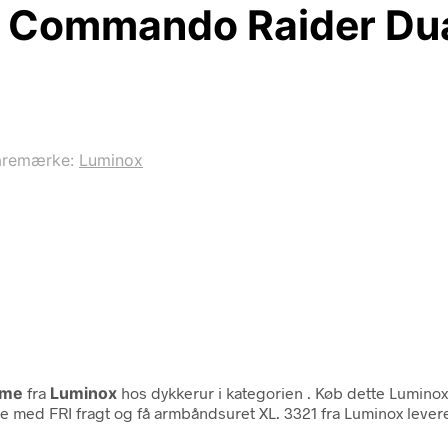
r Commando Raider Du
aremærke:
Luminox
ime
fra
Luminox
hos dykkerur i kategorien
. Køb dette Luminox
ne med FRI fragt og få armbåndsuret XL. 3321 fra Luminox levere