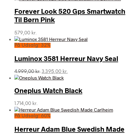
Forever Look 520 Gps Smartwatch
Til Børn Pink
579,00
kr.
På Udsalg! 32%
Luminox 3581 Herreur Navy Seal
Den
Den
4.999,00
kr.
3.395,00
kr.
oprindelige
aktuelle
pris
pris
var:
er:
Oneplus Watch Black
4.999,00 kr..
3.395,00 kr..
1.714,00
kr.
På Udsalg! 60%
Herreur Adam Blue Swedish Made