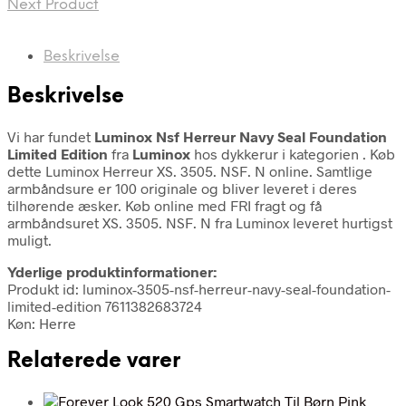
Next Product
Beskrivelse
Beskrivelse
Vi har fundet
Luminox Nsf Herreur Navy Seal Foundation
Limited Edition
fra
Luminox
hos dykkerur i kategorien
. Køb
dette Luminox Herreur XS. 3505. NSF. N online. Samtlige
armbåndsure er 100 originale og bliver leveret i deres
tilhørende æsker. Køb online med FRI fragt og få
armbåndsuret XS. 3505. NSF. N fra Luminox leveret hurtigst
muligt.
Yderlige produktinformationer:
Produkt id: luminox-3505-nsf-herreur-navy-seal-foundation-
limited-edition 7611382683724
Køn: Herre
Relaterede varer