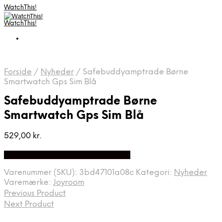
WatchThis!
WatchThis!
Forside
/
Nyheder
/
Safebuddyamptrade Børne
Smartwatch Gps Sim Blå
Safebuddyamptrade Børne
Smartwatch Gps Sim Blå
529,00
kr.
Bedste Pris Fundet på Price Index
Varenummer (SKU):
3bd47101a08c
Kategori:
Nyheder
Varemærke:
Joyroom
Previous Product
Next Product