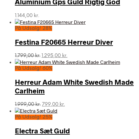
Aluminium Gps Guld Rigtig God
1.144,00
kr.
På Udsalg! 28%
Festina F20665 Herreur Diver
Den
Den
1.799,00
kr.
1.295,00
kr.
oprindelige
aktuelle
pris
pris
På Udsalg! 60%
var:
er:
1.799,00 kr..
1.295,00 kr..
Herreur Adam White Swedish Made
Carlheim
Den
Den
1.999,00
kr.
799,00
kr.
oprindelige
aktuelle
pris
pris
På Udsalg! 25%
var:
er:
1.999,00 kr..
799,00 kr..
Electra Sæt Guld