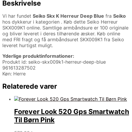
Beskrivelse
Vi har fundet
Seiko Skx K Herreur Deep Blue
fra
Seiko
hos dykkerur i kategorien
. Køb dette Seiko Herreur
SKX009K1 online. Samtlige armbåndsure er 100 originale
og bliver leveret i deres tilhørende æsker. Køb online
med FRI fragt og få armbåndsuret SKX009K1 fra Seiko
leveret hurtigst muligt.
Yderlige produktinformationer:
Produkt id: seiko-skx009k1-herreur-deep-blue
961613287502
Køn: Herre
Relaterede varer
Forever Look 520 Gps Smartwatch
Til Børn Pink