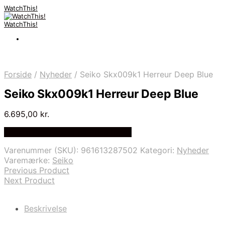
WatchThis!
WatchThis!
Forside
/
Nyheder
/
Seiko Skx009k1 Herreur Deep Blue
Seiko Skx009k1 Herreur Deep Blue
6.695,00
kr.
Bedste Pris Fundet på Price Index
Varenummer (SKU):
961613287502
Kategori:
Nyheder
Varemærke:
Seiko
Previous Product
Next Product
Beskrivelse