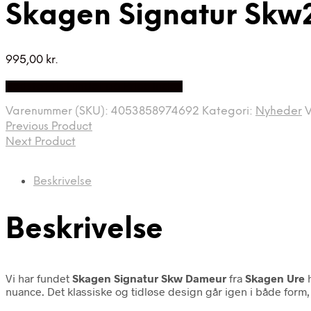
Skagen Signatur Sk
995,00
kr.
Bedste Pris Fundet på Price Index
Varenummer (SKU):
4053858974692
Kategori:
Nyheder
Previous Product
Next Product
Beskrivelse
Beskrivelse
Vi har fundet
Skagen Signatur Skw Dameur
fra
Skagen Ure
h
nuance. Det klassiske og tidløse design går igen i både form,