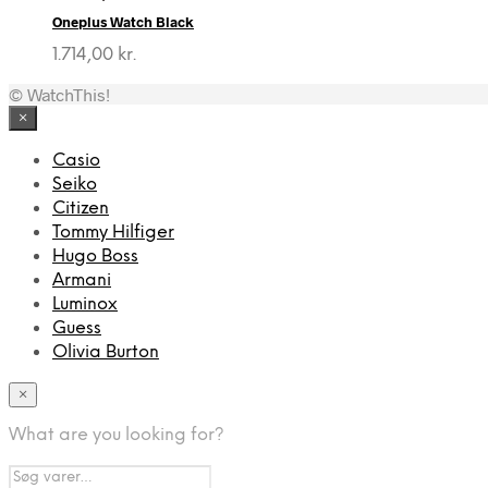
pris
pris
Oneplus Watch Black
var:
er:
1.999,00 kr..
799,00 kr..
1.714,00
kr.
© WatchThis!
×
Casio
Seiko
Citizen
Tommy Hilfiger
Hugo Boss
Armani
Luminox
Guess
Olivia Burton
×
What are you looking for?