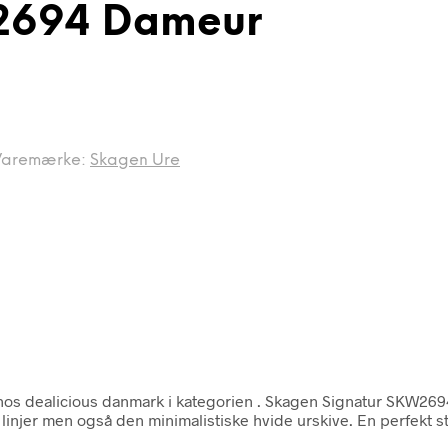
w2694 Dameur
Varemærke:
Skagen Ure
os dealicious danmark i kategorien
. Skagen Signatur SKW2694
 linjer men også den minimalistiske hvide urskive. En perfekt 