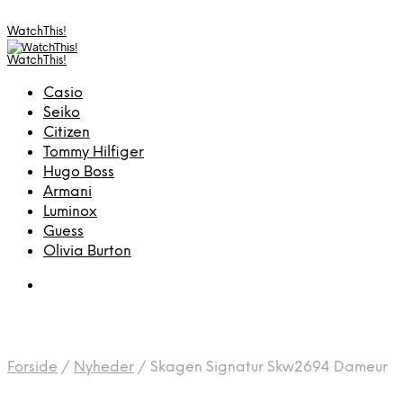
WatchThis!
WatchThis!
Casio
Seiko
Citizen
Tommy Hilfiger
Hugo Boss
Armani
Luminox
Guess
Olivia Burton
Forside
/
Nyheder
/
Skagen Signatur Skw2694 Dameur