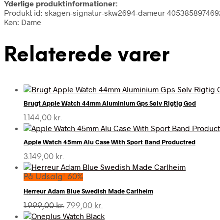
Yderlige produktinformationer:
Produkt id: skagen-signatur-skw2694-dameur 405385897469
Køn: Dame
Relaterede varer
Brugt Apple Watch 44mm Aluminium Gps Sølv Rigtig God
1.144,00
kr.
Apple Watch 45mm Alu Case With Sport Band Productred
3.149,00
kr.
På Udsalg! 60%
Herreur Adam Blue Swedish Made Carlheim
Den
Den
1.999,00
kr.
799,00
kr.
oprindelige
aktuelle