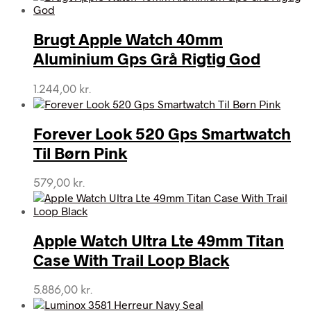
Brugt Apple Watch 40mm
Aluminium Gps Grå Rigtig God
1.244,00
kr.
Forever Look 520 Gps Smartwatch
Til Børn Pink
579,00
kr.
Apple Watch Ultra Lte 49mm Titan
Case With Trail Loop Black
5.886,00
kr.