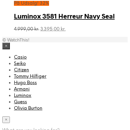
På Udsalg! 32%
Luminox 3581 Herreur Navy Seal
Den
Den
4.999,00
kr.
3.395,00
kr.
oprindelige
aktuelle
© WatchThis!
pris
pris
var:
er:
×
4.999,00 kr..
3.395,00 kr..
Casio
Seiko
Citizen
Tommy Hilfiger
Hugo Boss
Armani
Luminox
Guess
Olivia Burton
×