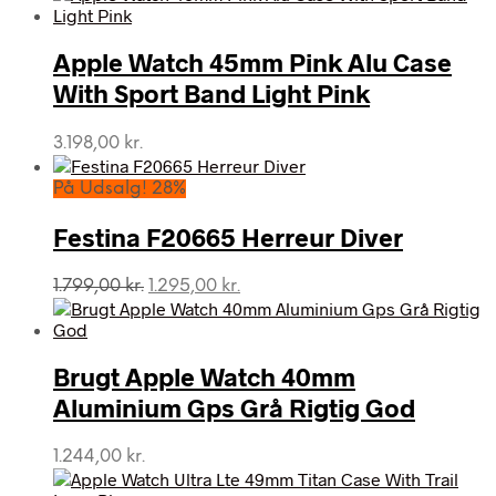
Apple Watch 45mm Pink Alu Case
With Sport Band Light Pink
3.198,00
kr.
På Udsalg! 28%
Festina F20665 Herreur Diver
Den
Den
1.799,00
kr.
1.295,00
kr.
oprindelige
aktuelle
pris
pris
var:
er:
Brugt Apple Watch 40mm
1.799,00 kr..
1.295,00 kr..
Aluminium Gps Grå Rigtig God
1.244,00
kr.