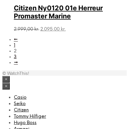
var:
er:
2.499,00 kr..
1.995,00 kr..
Citizen Ny0120 01e Herreur
Promaster Marine
Den
Den
2.999,00
kr.
2.095,00
kr.
oprindelige
aktuelle
←
pris
pris
1
var:
er:
2
2.999,00 kr..
2.095,00 kr..
3
→
© WatchThis!
×
×
Casio
Seiko
Citizen
Tommy Hilfiger
Hugo Boss