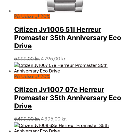
På Udsalg! 20%
Citizen Jv1006 51l Herreur
Promaster 35th Anniversary Eco
Drive
Den
Den
5.999,00
kr.
4.795,00
kr.
oprindelige
aktuelle
pris
pris
var:
er:
På Udsalg! 20%
5.999,00 kr..
4.795,00 kr..
Citizen Jv1007 07e Herreur
Promaster 35th Anniversary Eco
Drive
Den
Den
5.499,00
kr.
4.395,00
kr.
oprindelige
aktuelle
pris
pris