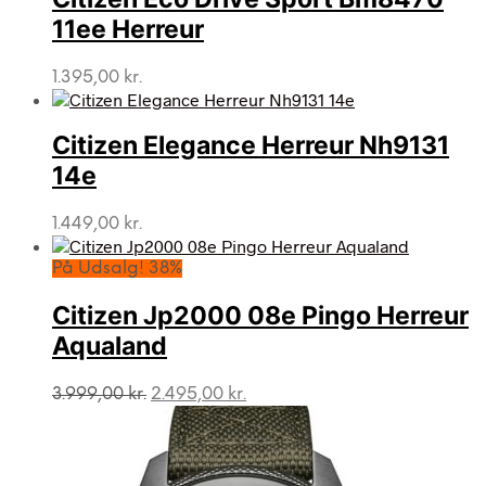
11ee Herreur
1.395,00
kr.
Citizen Elegance Herreur Nh9131
14e
1.449,00
kr.
På Udsalg! 38%
Citizen Jp2000 08e Pingo Herreur
Aqualand
Den
Den
3.999,00
kr.
2.495,00
kr.
oprindelige
aktuelle
pris
pris
var:
er:
3.999,00 kr..
2.495,00 kr..