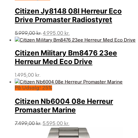
7.499,00 kr..
5.495,00 kr..
Citizen Jy8148 08l Herreur Eco
Drive Promaster Radiostyret
Den
Den
5.999,00
kr.
4.995,00
kr.
oprindelige
aktuelle
pris
pris
var:
er:
Citizen Military Bm8476 23ee
5.999,00 kr..
4.995,00 kr..
Herreur Med Eco Drive
1.495,00
kr.
På Udsalg! 25%
Citizen Nb6004 08e Herreur
Promaster Marine
Den
Den
7.499,00
kr.
5.595,00
kr.
oprindelige
aktuelle
pris
pris