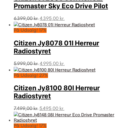
Promaster Sky Eco Drive Pilot
Den
Den
6.399,00
kr.
4.395,00
kr.
oprindelige
aktuelle
pris
pris
På Udsalg! 17%
var:
er:
6.399,00 kr..
4.395,00 kr..
Citizen Jy8078 01l Herreur
Radiostyret
Den
Den
5.999,00
kr.
4.995,00
kr.
oprindelige
aktuelle
pris
pris
På Udsalg! 27%
var:
er:
5.999,00 kr..
4.995,00 kr..
Citizen Jy8100 80l Herreur
Radiostyret
Den
Den
7.499,00
kr.
5.495,00
kr.
oprindelige
aktuelle
pris
pris
var:
er:
På Udsalg! 17%