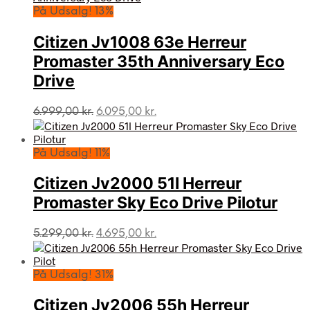
var:
er:
På Udsalg! 13%
5.499,00 kr..
4.395,00 kr..
Citizen Jv1008 63e Herreur
Promaster 35th Anniversary Eco
Drive
Den
Den
6.999,00
kr.
6.095,00
kr.
oprindelige
aktuelle
pris
pris
var:
er:
På Udsalg! 11%
6.999,00 kr..
6.095,00 kr..
Citizen Jv2000 51l Herreur
Promaster Sky Eco Drive Pilotur
Den
Den
5.299,00
kr.
4.695,00
kr.
oprindelige
aktuelle
pris
pris
var:
er:
På Udsalg! 31%
5.299,00 kr..
4.695,00 kr..
Citizen Jv2006 55h Herreur