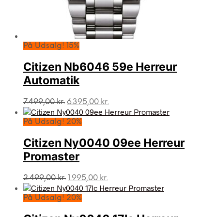
På Udsalg! 15%
Citizen Nb6046 59e Herreur
Automatik
Den
Den
7.499,00
kr.
6.395,00
kr.
oprindelige
aktuelle
pris
pris
På Udsalg! 20%
var:
er:
7.499,00 kr..
6.395,00 kr..
Citizen Ny0040 09ee Herreur
Promaster
Den
Den
2.499,00
kr.
1.995,00
kr.
oprindelige
aktuelle
pris
pris
På Udsalg! 20%
var:
er:
2.499,00 kr..
1.995,00 kr..