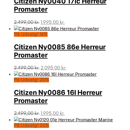
Citizen Ny0040 17lc Herreur
Promaster
Den
Den
2.499,00
kr.
1.995,00
kr.
oprindelige
aktuelle
pris
pris
På Udsalg! 16%
var:
er:
2.499,00 kr..
1.995,00 kr..
Citizen Ny0085 86e Herreur
Promaster
Den
Den
2.499,00
kr.
2.095,00
kr.
oprindelige
aktuelle
pris
pris
På Udsalg! 20%
var:
er:
2.499,00 kr..
2.095,00 kr..
Citizen Ny0086 16l Herreur
Promaster
Den
Den
2.499,00
kr.
1.995,00
kr.
oprindelige
aktuelle
pris
pris
På Udsalg! 30%