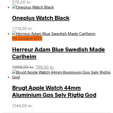
579,00
kr.
Oneplus Watch Black
1.714,00
kr.
På Udsalg! 60%
Herreur Adam Blue Swedish Made
Carlheim
Den
Den
1.999,00
kr.
799,00
kr.
oprindelige
aktuelle
pris
pris
var:
er:
Brugt Apple Watch 44mm
1.999,00 kr..
799,00 kr..
Aluminium Gps Sølv Rigtig God
1.144,00
kr.