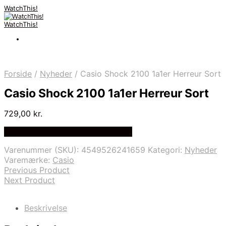
WatchThis!
WatchThis!
Forside
/
Nyheder
/
Casio Shock 2100 1a1er Herreur Sort
Casio Shock 2100 1a1er Herreur Sort
729,00
kr.
Bedste Pris Fundet på Price Index
Varenummer (SKU):
4549526241659
Kategori:
Nyheder
Varemærke:
Casio
Previous Product
Next Product
Beskrivelse