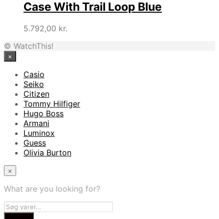
Case With Trail Loop Blue
5.792,00
kr.
© WatchThis!
×
Casio
Seiko
Citizen
Tommy Hilfiger
Hugo Boss
Armani
Luminox
Guess
Olivia Burton
×
What are you looking for?